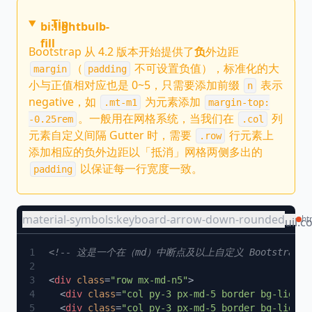
Tip
bi:lightbulb-
fill
Bootstrap 从 4.2 版本开始提供了
负
外边距
（
不可设置负值），标准化的大
margin
padding
小与正值相对应也是 0~5，只需要添加前缀
表示
n
negative，如
为元素添加
.mt-m1
margin-top:
。一般用在网格系统，当我们在
列
-0.25rem
.col
元素自定义间隔 Gutter 时，需要
行元素上
.row
添加相应的负外边距以「抵消」网格两侧多出的
以保证每一行宽度一致。
padding
material-symbols:keyboard-arrow-down-rounded
ht
uil:c
<
div
 class
=
"row mx-md-n5"
  <
div
 class
=
"col py-3 px-md-5 border bg-light"
  <
div
 class
=
"col py-3 px-md-5 border bg-light"