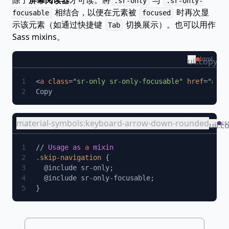
除了
屏幕阅读器
才可读。將
与
.sr-only
.sr-only-
相结合，以便在元素被
时再次显
focusable
focused
示该元素（如通过快捷键
切换展示）。也可以用作
Tab
Sass mixins。
html
uil:copy
<
a
 class
=
"sr-only sr-only-focusable"
 href
=
"#con
material-symbols:keyboard-arrow-down-rounded
cs
uil:c
// 
Usage as 
a
.skip-navigation