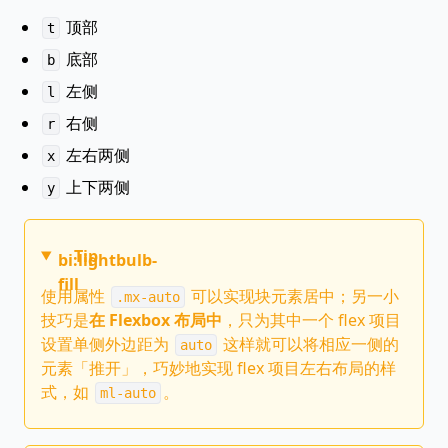
顶部
t
底部
b
左侧
l
右侧
r
左右两侧
x
上下两侧
y
Tip
bi:lightbulb-
fill
使用属性
可以实现块元素居中；另一小
.mx-auto
技巧是
在 Flexbox 布局中
，只为其中一个 flex 项目
设置单侧外边距为
这样就可以将相应一侧的
auto
元素「推开」，巧妙地实现 flex 项目左右布局的样
式，如
。
ml-auto