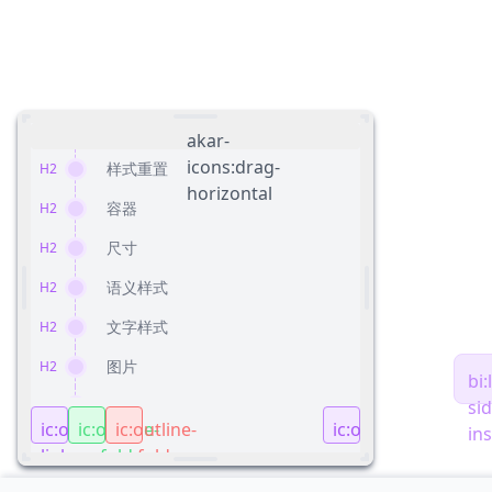
akar-
icons:drag-
样式重置
H2
horizontal
容器
H2
尺寸
H2
语义样式
H2
文字样式
H2
图片
H2
bi:
表格
si
H2
ic:outline-
ic:outline-
ic:outline-
ic:outline-
in
间距
H2
link
unfold-
unfold-
account-
more
less
tree
边框
H2