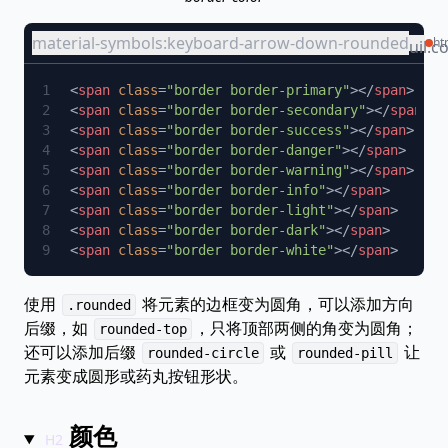
material-symbols:keyboard-arrow-down-rounded
ht
uil:c
<
span
 class
=
"border border-primary"
></
span
<
span
 class
=
"border border-secondary"
></
span
<
span
 class
=
"border border-success"
></
span
<
span
 class
=
"border border-danger"
></
span
<
span
 class
=
"border border-warning"
></
span
<
span
 class
=
"border border-info"
></
span
<
span
 class
=
"border border-light"
></
span
<
span
 class
=
"border border-dark"
></
span
<
span
 class
=
"border border-white"
></
span
使用
将元素的边框变为圆角，可以添加方向
.rounded
后缀，如
，只将顶部两侧的角变为圆角；
rounded-top
还可以添加后缀
或
让
rounded-circle
rounded-pill
元素变成圆形或药丸按钮形状。
颜色