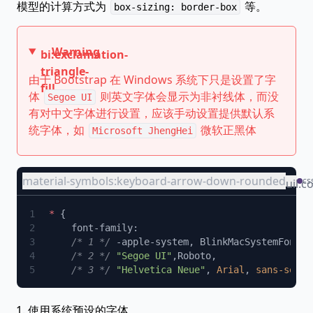
模型的计算方式为
等。
box-sizing: border-box
Warning
bi:exclamation-
triangle-
由于 Bootstrap 在 Windows 系统下只是设置了字
fill
体
则英文字体会显示为非衬线体，而没
Segoe UI
有对中文字体进行设置，应该手动设置提供默认系
统字体，如
微软正黑体
Microsoft JhengHei
material-symbols:keyboard-arrow-down-rounded
cs
uil:c
*
    /* 1 */
    /* 2 */
 "Segoe UI"
    /* 3 */
 "Helvetica Neue"
, 
Arial
, 
使用系统预设的字体