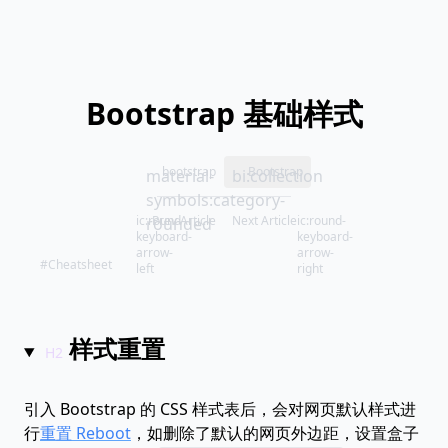
Bootstrap 基础样式
bootstrap
Bootstrap
material-
bi:collection
symbols:category-
ic:round-
Prev Article
Next Article
ic:round-
rounded
keyboard-
keyboard-
arrow-
arrow-
#Cheatsheet
left
right
样式重置
引入 Bootstrap 的 CSS 样式表后，会对网页默认样式进
行
重置 Reboot
，如删除了默认的网页外边距，设置盒子