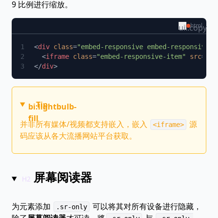
9 比例进行缩放。
html
uil:copy
<
div
 class
=
"embed-responsive embed-responsive-1
  <
iframe
 class
=
"embed-responsive-item"
 src
=
"ht
</
div
Tip
bi:lightbulb-
fill
并非所有媒体/视频都支持嵌入，嵌入
源
<iframe>
码应该从各大流播网站平台获取。
屏幕阅读器
为元素添加
可以将其对所有设备进行隐藏，
.sr-only