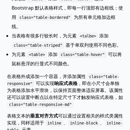
Bootstrap 默认表格样式，即每一行顶部有边框线；使
用
为所有单元格加边框
class="table-bordered"
线。
当表格有很多行较长时，为元素
添加
<talbe>
基于单双列使用不同色彩。
class="table-striped"
为元素
添加
可以将
<table>
class="table-hover"
鼠标悬浮的行显式不同颜色。
在表格外成添加一个容器，并添加属性
class="table-
可以实现
响应式表格
，即在小尺寸会单独
responsive"
为表格添加水平滑块，以保持页面整体适应屏幕。该属性
还可以设置中断点以在特定尺寸下才触发响应式表格，如
class="table-responsive-md"
表格文本的
垂直对齐方式
可以通过设置相关的样式类属性
实现，同样适用于
、
、
inline
inline-block
inline-
元素。