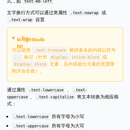
式，如
text-md-left
文字换行方式可以通过类属性
或
.text-nowrap
设置
.text-wrap
Tip
bi:lightbulb-
fill
可以使用
截掉多余的内容以符号
.text-truncate
标记（针对
或
...
display: inline-block
元素，且内容超出元素的宽度限
display: block
制才会生效）。
通过属性
、
.text-lowercase
.text-
、
将文本转换为相应格
uppercase
.text-capitalize
式：
所有字母为小写
.text-lowercase
所有字母为大写
.text-uppercase