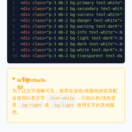
<
div
 class
=
"p-3 mb-2 bg-primary text-white"
>.bg
<
div
 class
=
"p-3 mb-2 bg-secondary text-white"
>.
<
div
 class
=
"p-3 mb-2 bg-success text-white"
>.bg
<
div
 class
=
"p-3 mb-2 bg-danger text-white"
>.bg-
<
div
 class
=
"p-3 mb-2 bg-warning text-dark"
>.bg-
<
div
 class
=
"p-3 mb-2 bg-info text-white"
>.bg-in
<
div
 class
=
"p-3 mb-2 bg-light text-dark"
>.bg-li
<
div
 class
=
"p-3 mb-2 bg-dark text-white"
>.bg-da
<
div
 class
=
"p-3 mb-2 bg-white text-dark"
>.bg-wh
<
div
 class
=
"p-3 mb-2 bg-transparent text-dark"
>
Tip
bi:lightbulb-
fill
为了让文字清晰可见，推荐在深色/有颜色的背景配
合使用白色文字
；只在白色/浅色背
.text-white
景
或
使用文字的其他颜
.bg-right
.bg-light
色。