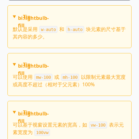
Tip
bi:lightbulb-
fill
默认是采用
和
块元素的尺寸基于
w-auto
h-auto
其内容的多少。
Tip
bi:lightbulb-
fill
可以使用
或
以限制元素最大宽度
mw-100
mh-100
或高度不超过（相对于父元素）100%
Tip
bi:lightbulb-
fill
可以基于视窗设置元素的宽高，如
表示元
vw-100
素宽度为
100vw