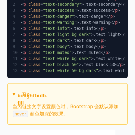
<
p
 class
=
"text-secondary"
>.text-secondary</
p
<
p
 class
=
"text-success"
>.text-success</
p
<
p
 class
=
"text-danger"
>.text-danger</
p
<
p
 class
=
"text-warning"
>.text-warning</
p
<
p
 class
=
"text-info"
>.text-info</
p
<
p
 class
=
"text-light bg-dark"
>.text-light</
p
<
p
 class
=
"text-dark"
>.text-dark</
p
<
p
 class
=
"text-body"
>.text-body</
p
<
p
 class
=
"text-muted"
>.text-muted</
p
<
p
 class
=
"text-white bg-dark"
>.text-white</
p
<
p
 class
=
"text-black-50"
>.text-black-50</
p
<
p
 class
=
"text-white-50 bg-dark"
>.text-white-50
Tip
bi:lightbulb-
fill
当为链接文字设置颜色时，Bootstrap 会默认添加
颜色加深的效果。
hover