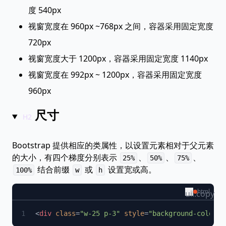
度 540px
视窗宽度在 960px ~768px 之间，容器采用固定宽度
720px
视窗宽度大于 1200px，容器采用固定宽度 1140px
视窗宽度在 992px ~ 1200px，容器采用固定宽度
960px
尺寸
Bootstrap 提供相应的类属性，以设置元素相对于父元素
的大小，有四个梯度分别表示
、
、
、
25%
50%
75%
结合前缀
或
设置宽或高。
100%
w
h
html
uil:copy
<
div
 class
=
"w-25 p-3"
 style
=
"background-color: 