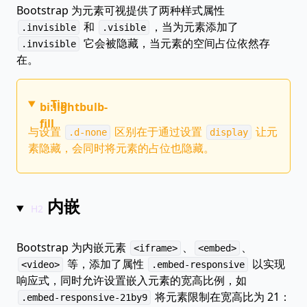
Bootstrap 为元素可视提供了两种样式属性
和
，当为元素添加了
.invisible
.visible
它会被隐藏，当元素的空间占位依然存
.invisible
在。
Tip
bi:lightbulb-
fill
与设置
区别在于通过设置
让元
.d-none
display
素隐藏，会同时将元素的占位也隐藏。
内嵌
Bootstrap 为内嵌元素
、
、
<iframe>
<embed>
等，添加了属性
以实现
<video>
.embed-responsive
响应式，同时允许设置嵌入元素的宽高比例，如
将元素限制在宽高比为 21：
.embed-responsive-21by9