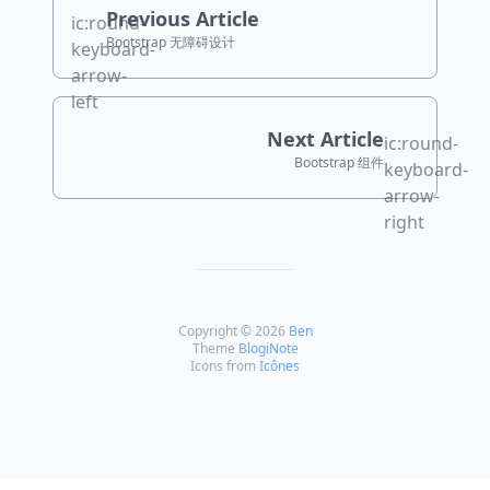
Previous Article
ic:round-
Bootstrap 无障碍设计
keyboard-
arrow-
left
Next Article
ic:round-
Bootstrap 组件
keyboard-
arrow-
right
Copyright © 2026
Ben
Theme
BlogiNote
Icons from
Icônes