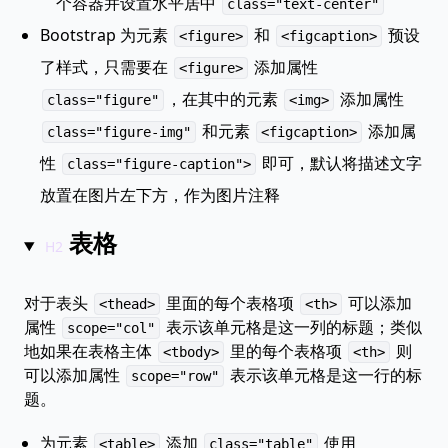
个容器并设置水平居中
class="text-center"
Bootstrap 为元素
和
预设
<figure>
<figcaption>
了样式，只需要在
添加属性
<figure>
，在其中的元素
添加属性
class="figure"
<img>
和元素
添加属
class="figure-img"
<figcaption>
性
即可，默认将描述文字
class="figure-caption">
放置在图片左下方，作为图片注释
表格
对于表头
里面的每个表格项
可以添加
<thead>
<th>
属性
表示该单元格是这一列的标题；类似
scope="col"
地如果在表格主体
里的每个表格项
则
<tbody>
<th>
可以添加属性
表示该单元格是这一行的标
scope="row"
题。
为元素
添加
使用
<table>
class="table"