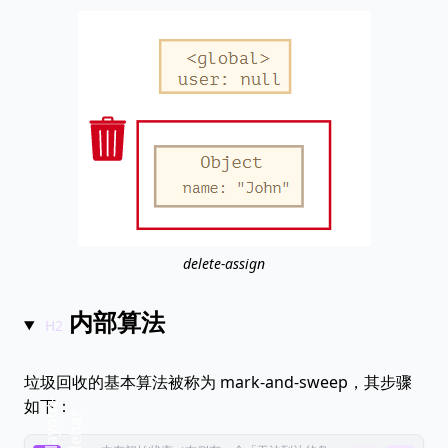
delete-assign
内部算法
垃圾回收的基本算法被称为 mark-and-sweep，其步骤
如下：
b
i
:
l
a
y
o
t
-
s
i
d
e
b
a
u
r