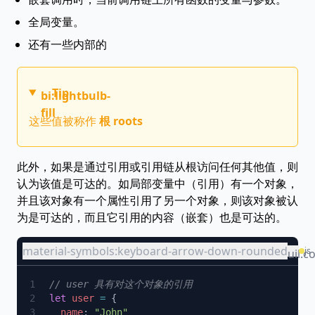
全局变量。
还有一些内部的
Tip
bi:lightbulb-
fill
这些值被称作
根 roots
此外，如果是通过引用或引用链从根访问任何其他值，则
认为该值是可达的。如局部变量中（引用）有一个对象，
并且该对象有一个属性引用了另一个对象，则该对象被认
为是可达的，而且它引用的内容（嵌套）也是可达的。
material-symbols:keyboard-arrow-down-rounded
js
uil:c
let
 user
 =
  name
: 