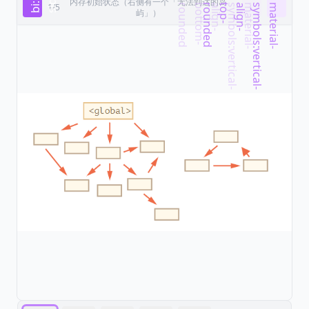
内存初始状态（右侧有一个「无法到达的岛
1/5
d
d
m
a
t
e
r
i
a
l
-
s
y
m
b
o
l
s
:
v
e
r
t
i
c
a
l
-
a
l
i
g
n
-
b
o
t
t
o
m
-
r
o
u
n
d
e
m
a
t
e
r
i
a
l
-
s
y
m
b
o
l
s
:
v
e
r
t
i
c
a
l
-
a
l
i
g
n
-
t
o
p
-
r
o
u
n
d
e
屿」）