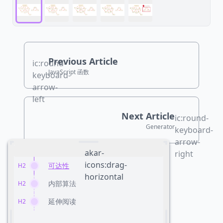
Previous Article
ic:round-
JavaScript 函数
keyboard-
arrow-
left
Next Article
ic:round-
Generator
keyboard-
arrow-
akar-
right
icons:drag-
可达性
H2
horizontal
内部算法
H2
延伸阅读
H2
Copyright © 2026
Ben
Theme
BlogiNote
Icons from
Icônes