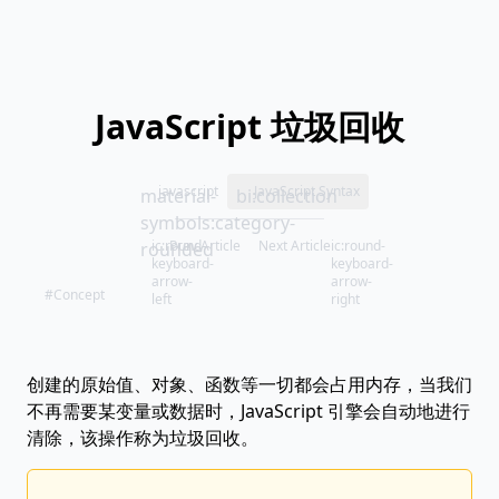
JavaScript 垃圾回收
javascript
JavaScript Syntax
material-
bi:collection
symbols:category-
ic:round-
Prev Article
Next Article
ic:round-
rounded
keyboard-
keyboard-
arrow-
arrow-
#Concept
left
right
创建的原始值、对象、函数等一切都会占用内存，当我们
不再需要某变量或数据时，JavaScript 引擎会自动地进行
清除，该操作称为垃圾回收。