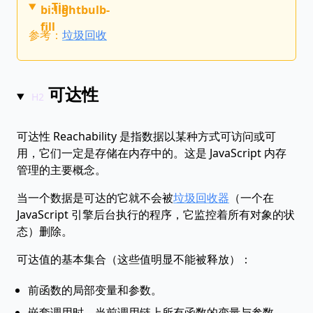
Tip
bi:lightbulb-
fill
参考：
垃圾回收
可达性
可达性 Reachability 是指数据以某种方式可访问或可
用，它们一定是存储在内存中的。这是 JavaScript 内存
管理的主要概念。
当一个数据是可达的它就不会被
垃圾回收器
（一个在
JavaScript 引擎后台执行的程序，它监控着所有对象的状
态）删除。
可达值的基本集合（这些值明显不能被释放）：
前函数的局部变量和参数。
嵌套调用时，当前调用链上所有函数的变量与参数。