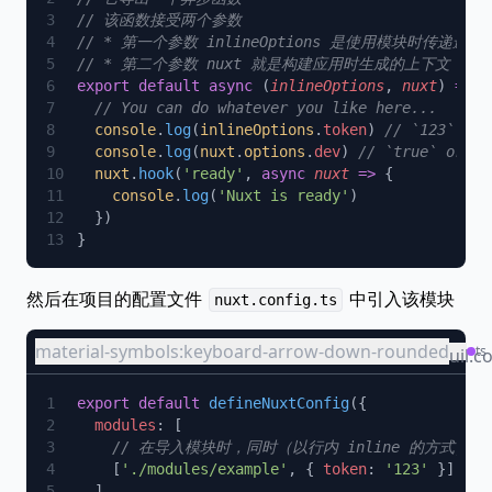
export
 default
 async
 (
inlineOptions
, 
nuxt
) 
=>
  console
.
log
(
inlineOptions
.
token
) 
  console
.
log
(
nuxt
.
options
.
dev
) 
  nuxt
.
hook
(
'ready'
, 
async
 nuxt
 =>
    console
.
log
(
'Nuxt is ready'
然后在项目的配置文件
中引入该模块
nuxt.config.ts
material-symbols:keyboard-arrow-down-rounded
nuxt
ts
bi:fil
uil:c
earm
export
 default
 defineNuxtConfig
code
  modules
    [
'./modules/example'
, { 
token
: 
'123'