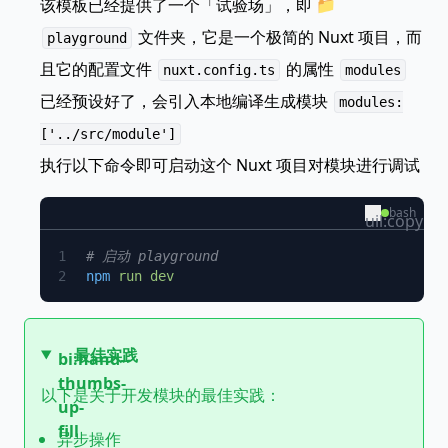
该模板已经提供了一个「试验场」，即 📁
文件夹，它是一个极简的 Nuxt 项目，而
playground
且它的配置文件
的属性
nuxt.config.ts
modules
已经预设好了，会引入本地编译生成模块
modules:
['../src/module']
执行以下命令即可启动这个 Nuxt 项目对模块进行调试
bash
uil:copy
npm
 run
最佳实践
bi:hand-
thumbs-
以下是关于开发模块的最佳实践：
up-
fill
异步操作