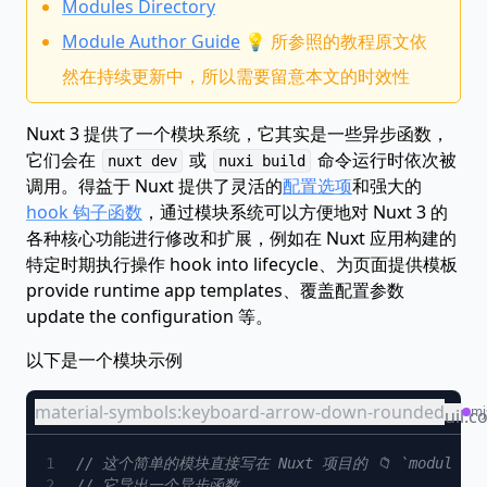
Modules Directory
Module Author Guide
💡 所参照的教程原文依
然在持续更新中，所以需要留意本文的时效性
Nuxt 3 提供了一个模块系统，它其实是一些异步函数，
它们会在
或
命令运行时依次被
nuxt dev
nuxi build
调用。得益于 Nuxt 提供了灵活的
配置选项
和强大的
hook 钩子函数
，通过模块系统可以方便地对 Nuxt 3 的
各种核心功能进行修改和扩展，例如在 Nuxt 应用构建的
特定时期执行操作 hook into lifecycle、为页面提供模板
provide runtime app templates、覆盖配置参数
update the configuration 等。
以下是一个模块示例
material-symbols:keyboard-arrow-down-rounded
mod
mj
bi:fil
uil:c
earm
code