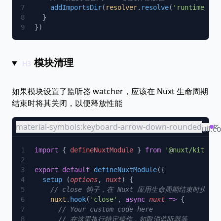
    addImportsDir
(
resolver
.
resolve
(
'runtime/com
模块清理
如果模块设置了监听器 watcher，应该在 Nuxt 生命周期
结束时将其关闭，以便释放性能
material-symbols:keyboard-arrow-down-rounded
ts
uil:c
import
 { 
defineNuxtModule
 } 
from
export
 default
 defineNuxtModule
  setup
 (
options
, 
nuxt
    nuxt
.
hook
(
'close'
, 
async
 nuxt
 =>