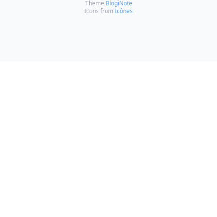
Theme
BlogiNote
Icons from
Icônes