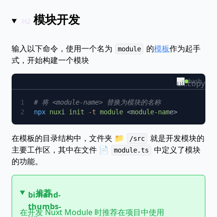
模块开发
输入以下命令，使用一个名为
的
模板
作为起手
module
式，开始构建一个模块
bash
uil:copy
npx
 nuxi
 init
 -t
 module
 <
module-nam
在模板的目录结构中，文件夹 📁
就是开发模块的
/src
主要工作区，其中在文件 📄
中定义了模块
module.ts
的功能。
推荐
bi:hand-
thumbs-
在开发 Nuxt Module 时推荐在项目中使用