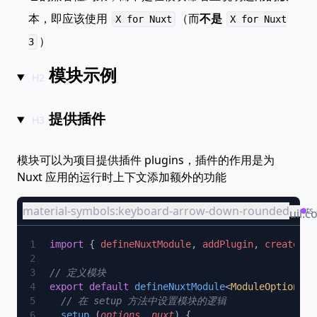
本，即应该使用
（而
不是
X for Nuxt
X for Nuxt
）
3
模块示例
提供插件
模块可以为项目提供插件 plugins，插件的作用是为
Nuxt 应用的运行时上下文添加额外的功能
material-symbols:keyboard-arrow-down-rounded
mod
ts
bi:fil
uil:c
earm
import
 { 
defineNuxtModule
, 
addPlugin
, 
createRes
code
export
 default
 defineNuxtModule
<
ModuleOptions
  setup
 (
options
, 
nuxt