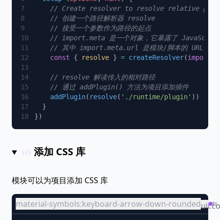
    const
 { 
resolve
 } 
=
 createResolver
(
import
.
m
    addPlugin
(
resolve
(
'./runtime/plugin'
添加 CSS 库
模块可以为项目添加 CSS 库
material-symbols:keyboard-arrow-down-rounded
ts
uil:c