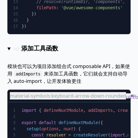
      filePath
: 
添加工具函数
模块也可以为项目添加组合式 composable API，如果使
用
来添加工具函数，它们就会支持自动导
addImports
入 auto-import，让开发体验更佳
material-symbols:keyboard-arrow-down-rounded
ts
uil:c
import
 { 
defineNuxtModule
, 
addImports
, 
createRe
export
 default
 defineNuxtModule
  setup
(
options
, 
nuxt
    const
 resolver
 =
 createResolver
(
import
.
meta