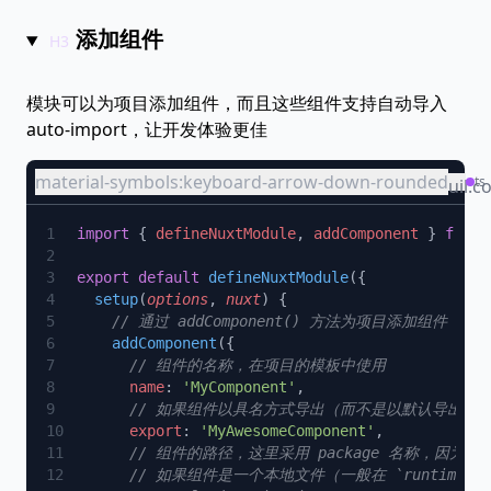
添加组件
模块可以为项目添加组件，而且这些组件支持自动导入
auto-import，让开发体验更佳
material-symbols:keyboard-arrow-down-rounded
ts
uil:c
import
 { 
defineNuxtModule
, 
addComponent
 } 
from
export
 default
 defineNuxtModule
  setup
(
options
, 
nuxt
    addComponent
      name
: 
'MyComponent'
      export
: 
'MyAwesomeComponent'