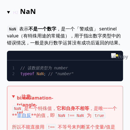
NaN
表示
不是一个数字
，是一个「警戒值」 sentinel
NaN
value（有特殊用途的常规值），用于指出数字类型中的
错误情况，一般是执行数学运算没有成功后返回的结果。
js
uil:copy
typeof
 NaN
; 
注意
bi:exclamation-
triangle-
是一个特殊值，
它和自身不相等
，是唯一一个
NaN
fill
**
非自反
**的值，即
为
NaN !== NaN
true
所以不能直接用
不等号来判断某个变量/值是
!==