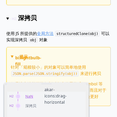
深拷贝
使用 JS 所提供的
全局方法
可以
structuredClone(obj)
实现深拷贝
对象
obj
提示
bi:lightbulb-
fill
针对「规模较小」的对象可以简单地使用
来进行拷贝
JSON.parse(JSON.stringify(obj))
但是该方法并不能复制对象中的函数或 Symbol 等
akar-
值，而
方法则可以，而且对于
structuredClone()
icons:drag-
「规模较大」的对象拷贝，相对而言性能会更好
NaN
H2
horizontal
深拷贝
H2