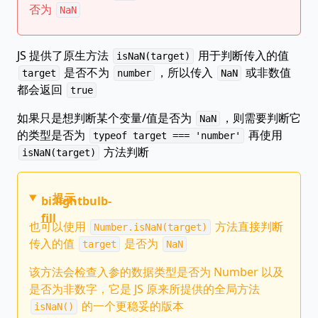
否为
NaN
JS 提供了原生方法
用于判断传入的值
isNaN(target)
是否不为
，所以传入
或非数值
target
number
NaN
都会返回
true
如果只是想判断某个变量/值是否为
，则需要判断它
NaN
的类型是否为
再使用
typeof target === 'number'
方法判断
isNaN(target)
提示
bi:lightbulb-
fill
也可以使用
方法直接判断
Number.isNaN(target)
传入的值
是否为
target
NaN
该方法会检查入参的数据类型是否为 Number 以及
是否为非数字，它是 JS 原来所提供的全局方法
的一个更稳妥的版本
isNaN()