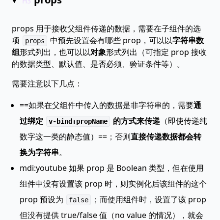
props 用于接收父组件传递的数据，需要在子组件的选
项
中预先设置会有哪些 prop，可以以
字符串数
props
组
形式列出，也可以以
对象
形式列出（可指定 prop 接收
的数据类型、默认值、是否必须、验证条件等）。
需要注意以下几点：
==如果在父组件中传入的数据是非字符串的，需要
通
过绑定
的方式来传递
（即使传递纯
v-bind:propName
数字这一类的静态值）==；否则
直接传递数据都会转
换为字符串
。
mdi:youtube
如果 prop 是 Boolean 类型，但在使用
组件中没有设置该 prop 时，则实例化后该组件的这个
prop 预设为
；而使用组件时，设置了该 prop
false
但没有提供 true/false 值（no value 的情况），就会