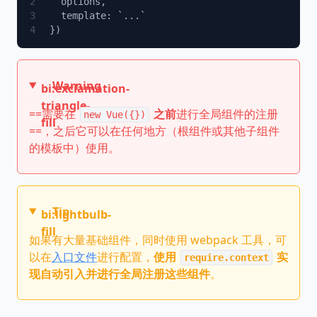
Warning
bi:exclamation-
triangle-
==需要在
之前
进行全局组件的注册
new Vue({})
fill
==，之后它可以在任何地方（根组件或其他子组件
的模板中）使用。
Tip
bi:lightbulb-
fill
如果有大量基础组件，同时使用 webpack 工具，可
以在
入口文件
进行配置，
使用
实
require.context
现自动引入并进行全局注册这些组件
。