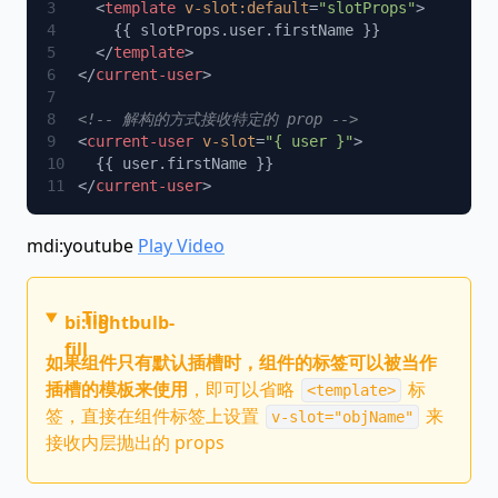
  <
template
 v-slot:default
=
"slotProps"
  </
template
</
current-user
<
current-user
 v-slot
=
"{ user }"
</
current-user
mdi:youtube
Play Video
Tip
bi:lightbulb-
fill
如果组件只有默认插槽时，组件的标签可以被当作
插槽的模板来使用
，即可以省略
标
<template>
签，直接在组件标签上设置
来
v-slot="objName"
接收内层抛出的 props