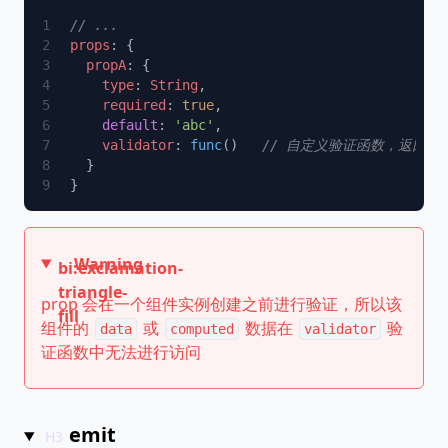
props
  propA
    type
: 
String
    required
: 
true
    default
: 
'abc'
    validator
: 
func
()   
Warning
bi:exclamation-
triangle-
prop 会在一个组件实例创建之前进行验证，所以该
fill
组件的
或
数据在
验
data
computed
validator
证函数中无法进行访问
emit