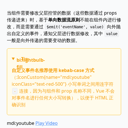
当组件需要修改父层控管的数据（这些数据通过 props
传递进来）时，基于
单向数据流原则
不能在组件内进行修
改，而是需要通过
向外抛
$emit('eventName', value)
出自定义的事件，通知父层进行数据修改，其中
value
一般是向外传递的需要变动的数据。
Tip
bi:lightbulb-
fill
自定义事件名推荐使用 kebab-case 方式
（:IconCustom{name="mdi:youtube"
iconClass="text-red-500"} 小写单词之间用连字符
连接，因为与组件和 prop 名称不同，Vue 不会
-
对事件名进行任何大小写转换），以便于 HTML 正
确识别
mdi:youtube
Play Video