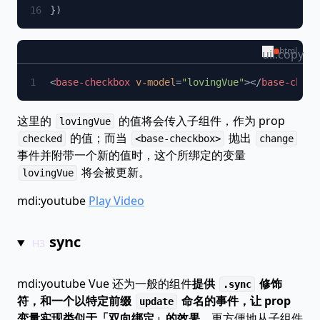
html
uil:copy
<
base-checkbox
 v-model
=
"lovingVue"
></
base-check
这里的
的值将会传入子组件，作为 prop
lovingVue
的值；而当
抛出
checked
<base-checkbox>
change
事件并附带一个新的值时，这个所绑定的变量
将会被更新。
lovingVue
mdi:youtube
Play Video
sync
mdi:youtube
Vue 还为一般的组件
提供
修饰
.sync
符，和一个以特定前缀
命名的事件，让 prop
update
变量实现类似于「双向绑定」的效果
，更方便地从子组件