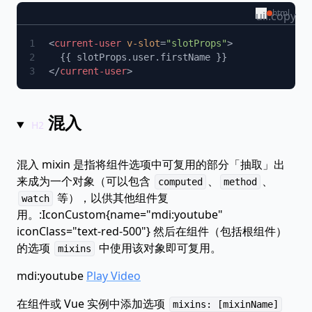
html
uil:copy
<
current-user
 v-slot
=
"slotProps"
</
current-user
混入
混入 mixin 是指将组件选项中可复用的部分「抽取」出
来成为一个对象（可以包含
、
、
computed
method
等），以供其他组件复
watch
用。:IconCustom{name="mdi:youtube"
iconClass="text-red-500"} 然后在组件（包括根组件）
的选项
中使用该对象即可复用。
mixins
mdi:youtube
Play Video
在组件或 Vue 实例中添加选项
mixins: [mixinName]