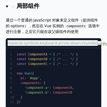
局部组件
通过一个普通的 JavaScript 对象来定义组件（提供组件
的 options），然后在 Vue 实例的
选项中
components
进行注册，之后它只能在该父级组件内使用
material-symbols:keyboard-arrow-down-rounded
js
uil:c
const
 ComponentA
 =
 { 
/* ... */
const
 ComponentB
 =
 { 
/* ... */
const
 ComponentC
 =
 { 
/* ... */
new
 Vue
  el
: 
'#app'
  components
    'component-a'
: 
ComponentA
    'component-b'
: 