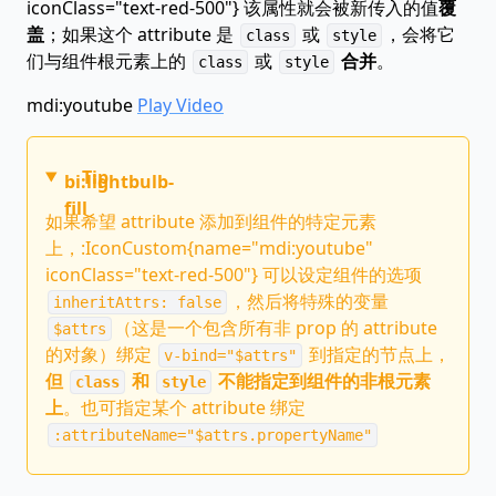
iconClass="text-red-500"} 该属性就会被新传入的值
覆
盖
；如果这个 attribute 是
或
，会将它
class
style
们与组件根元素上的
或
合并
。
class
style
mdi:youtube
Play Video
Tip
bi:lightbulb-
fill
如果希望 attribute 添加到组件的特定元素
上，:IconCustom{name="mdi:youtube"
iconClass="text-red-500"} 可以设定组件的选项
，然后将特殊的变量
inheritAttrs: false
（这是一个包含所有非 prop 的 attribute
$attrs
的对象）绑定
到指定的节点上，
v-bind="$attrs"
但
和
不能指定到组件的非根元素
class
style
上
。也可指定某个 attribute 绑定
:attributeName="$attrs.propertyName"