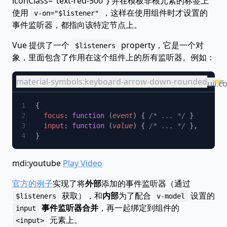
iconClass="text-red-500"} 并在模板非根元素的标签上
使用
，这样在使用组件时才设置的
v-on="$listener"
事件监听器，都指向该特定节点上。
Vue 提供了一个
property，它是一个对
$listeners
象，里面包含了作用在这个组件上的所有监听器。例如：
material-symbols:keyboard-arrow-down-rounded
js
uil:c
  focus
: 
function
 (
event
) { 
/* ... */
  input
: 
function
 (
value
) { 
/* ... */
mdi:youtube
Play Video
官方的例子
实现了将
外部
添加的事件监听器（通过
获取），和
内部
为了配合
设置的
$listeners
v-model
事件监听器合并
，再一起绑定到组件的
input
元素上。
<input>