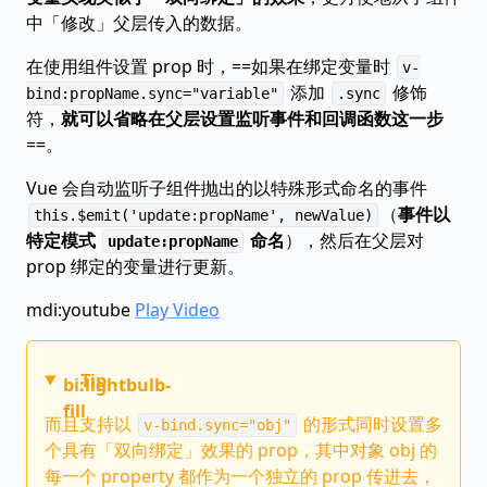
中「修改」父层传入的数据。
在使用组件设置 prop 时，==如果在绑定变量时
v-
添加
修饰
bind:propName.sync="variable"
.sync
符，
就可以省略在父层设置监听事件和回调函数这一步
==。
Vue 会自动监听子组件抛出的以特殊形式命名的事件
（
事件以
this.$emit('update:propName', newValue)
特定模式
命名
），然后在父层对
update:propName
prop 绑定的变量进行更新。
mdi:youtube
Play Video
Tip
bi:lightbulb-
fill
而且支持以
的形式同时设置多
v-bind.sync="obj"
个具有「双向绑定」效果的 prop，其中对象 obj 的
每一个 property 都作为一个独立的 prop 传进去，