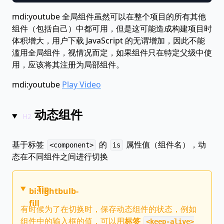
mdi:youtube
全局组件虽然可以在整个项目的所有其他
组件（包括自己）中都可用，但是这可能造成构建项目时
体积增大，用户下载 JavaScript 的无谓增加，因此不能
滥用全局组件，视情况而定，如果组件只在特定父级中使
用，应该将其注册为局部组件。
mdi:youtube
Play Video
动态组件
基于标签
的
属性值（组件名），动
<component>
is
态在不同组件之间进行切换
Tip
bi:lightbulb-
fill
有时候为了在切换时，保存动态组件的状态，例如
组件中的输入框的值，可以用
标签
<keep-alive>