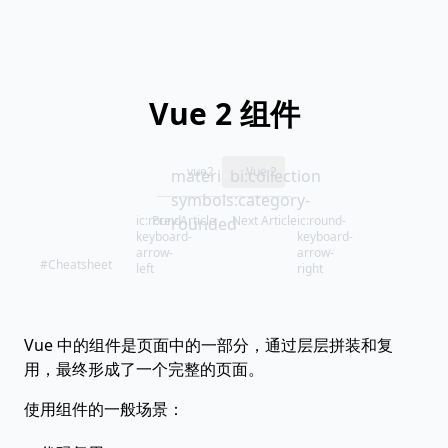
Vue 2 组件
vue2
Vue 2
material-
bi:collection
symbols:category-
ic:round-
Prev Article
Next Article
ic:round-
rounded
keyboard-
keyboard-
arrow-
arrow-
#Cheatsheet
left
right
Vue 中的组件是页面中的一部分，通过层层拼装和复
用，最终形成了一个完整的页面。
使用组件的一般场景：