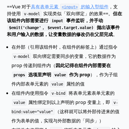
==Vue 对于
具有表单元素
的输入型组件
，支
<input>
持使用
实现类似「双向绑定」的效果==。
但在
v-model
该组件内部需要进行
事件监听，并手动
input
抛出该事件
$emit('change'， $event.target.value)
和用户输入的数据，让变量数据的修改仍在父层完成
。
在外部（引用该组件时，在组件的标签上）通过指令
双向绑定需要同步的变量，它的数据作为
v-model
prop 传递到组件内（
因此记得在组件内部需要在
选项里声明
作为 prop
），作为子组
props
value
件内部表单元素的
属性的值
value
在组件内使用指令
将表单元素表单元素的
v-bind
属性绑定到以上声明的 prop 变量上，即
value
v-
（这样就可以将外部传进来的值
bind:value="value"
作为表单的值，实现与外部数据的「同步」）