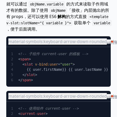
就可以通过
的方式来读取子作用域
objName.variable
才有的数据。除了使用
「接收」内层抛出的所
objName
有 props，还可以使用 ES6
解构
的方式直接
<template
获取单个
v-slot:slotName="{ variable }">
variable
，便于后面调用。
material-symbols:keyboard-arrow-down-rounded
ht
uil:c
<
span
  <
slot
 v-bind:user
=
"user"
  </
slot
</
span
material-symbols:keyboard-arrow-down-rounded
ht
uil:c
<
current-user