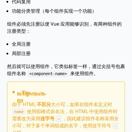
代码复用
功能分类管理（每个组件实现一个功能）
组件必须先注册以便 Vue 应用能够识别，有两种组件的
注册类型：
全局注册
局部注册
然后就可以使用组件，它类似标签一样，通过尖括号包裹
组件名称
来使用组件。
<component-name>
Tip
bi:lightbulb-
fill
由于 HTML
不区分
大小写，如果在组件名定义时
使用驼峰式命名法，在 HTML 中使用组件时
name
需要改为采用
连字号
，因此建议组件名称采用全
-
小写，对于多个单词组成的名字，使用连字符号
-