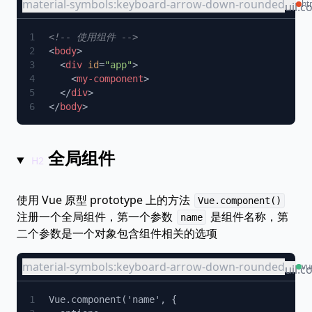
material-symbols:keyboard-arrow-down-rounded
ht
uil:c
<
body
  <
div
 id
=
"app"
    <
my-component
  </
div
</
body
全局组件
使用 Vue 原型 prototype 上的方法
Vue.component()
注册一个全局组件，第一个参数
是组件名称，第
name
二个参数是一个对象包含组件相关的选项
material-symbols:keyboard-arrow-down-rounded
vu
uil:c