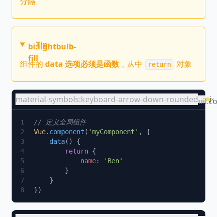
分隔
Tip
bi:lightbulb-
fill
组件的
data 选项必须是函数
，从中
对象
return
material-symbols:keyboard-arrow-down-rounded
js
uil:c
Vue
.
component
(
'myComponent'
    data
        return
            name
: 