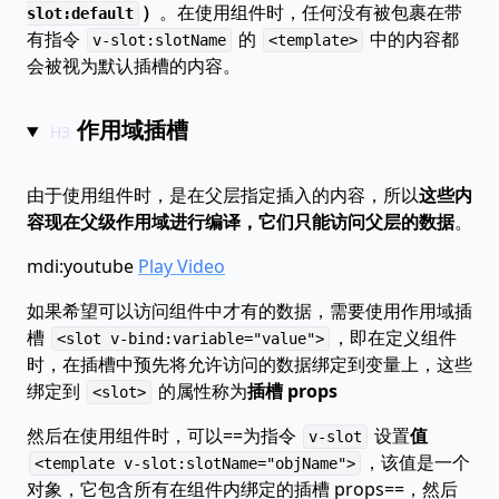
）
。在使用组件时，任何没有被包裹在带
slot:default
有指令
的
中的内容都
v-slot:slotName
<template>
会被视为默认插槽的内容。
作用域插槽
由于使用组件时，是在父层指定插入的内容，所以
这些内
容现在父级作用域进行编译，它们只能访问父层的数据
。
mdi:youtube
Play Video
如果希望可以访问组件中才有的数据，需要使用作用域插
槽
，即在定义组件
<slot v-bind:variable="value">
时，在插槽中预先将允许访问的数据绑定到变量上，这些
绑定到
的属性称为
插槽 props
<slot>
然后在使用组件时，可以==为指令
设置
值
v-slot
，该值是一个
<template v-slot:slotName="objName">
对象，它包含所有在组件内绑定的插槽 props==，然后