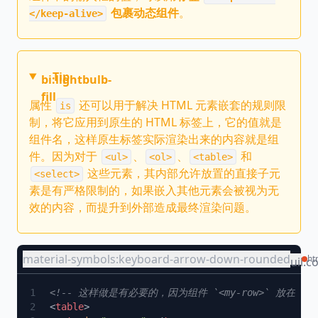
包裹动态组件
。
</keep-alive>
Tip
bi:lightbulb-
fill
属性
还可以用于解决 HTML 元素嵌套的规则限
is
制，将它应用到原生的 HTML 标签上，它的值就是
组件名，这样原生标签实际渲染出来的内容就是组
件。因为对于
、
、
和
<ul>
<ol>
<table>
这些元素，其内部允许放置的直接子元
<select>
素是有严格限制的，如果嵌入其他元素会被视为无
效的内容，而提升到外部造成最终渲染问题。
material-symbols:keyboard-arrow-down-rounded
ht
uil:c
<
table