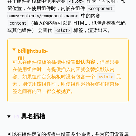
在子组件的模板中使用标签
作为「占位符」预
<slot>
留位置，在使用组件时，内嵌在组件
<component-
中的内容
name>content</component-name>
（插入的内容可以是 HTML，也包含模板代码
content
或其他组件） 会替代
标签，渲染出来。
<slot>
Tip
bi:lightbulb-
fill
可以在组件模板的插槽中设置
默认内容
，但是只要
在使用组件时，有提供插入内容就会替换默认内
容。如果组件定义模板时没有包含一个
元
<slot>
素，则使用该组件时，即使组件起始标签和结束标
签之间有内容，都会被抛弃。
具名插槽
可以在组件定义的模板中设置多个插槽，并为它们设置属