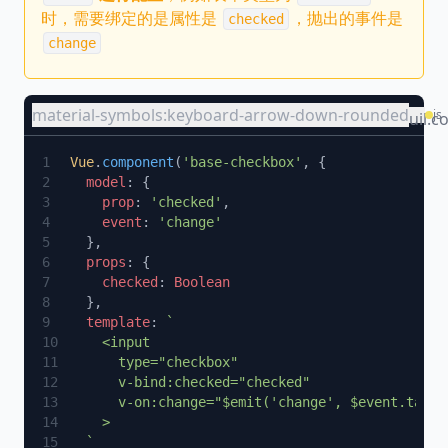
时，需要绑定的是属性是
，抛出的事件是
checked
change
material-symbols:keyboard-arrow-down-rounded
js
uil:c
Vue
.
component
(
'base-checkbox'
  model
    prop
: 
'checked'
    event
: 
  props
    checked
: 
  template
: 