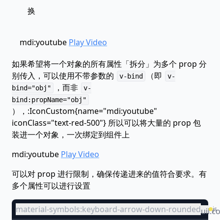
换
mdi:youtube
Play Video
如果希望将一个对象的所有属性「拆分」为多个 prop 分
别传入，可以使用不带参数的
（即
v-bind
v-
，而非
bind="obj"
v-
bind:propName="obj"
），:IconCustom{name="mdi:youtube"
iconClass="text-red-500"} 所以可以将大量的 prop 包
装进一个对象，一次绑定到组件上
mdi:youtube
Play Video
可以对 prop 进行限制，确保传递进来的值符合要求。有
多个属性可以进行设置
material-symbols:keyboard-arrow-down-rounded
js
uil:c