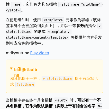
性
，它们称为具名插槽
name
<slot name="slotName">
。
</slot>
在使用组件时，使用
元素作为容器（该标
<template>
签本身不会被渲染到页面上），并以==带
参数
的指令
v-
的形式
slot:slotName
<template v-
将提供的内容分发
slot:slotName>content</template>
到相应名称的插槽==。
mdi:youtube
Play Video
Tip
bi:lightbulb-
fill
和其他指令一样，
指令有缩写形
v-slot:slotName
式
#slotName
当模板中存在多个具名插槽
时，
可以有一个不
<slot>
具名插槽，它作为默认插槽（实际上带有隐含的名字
v-