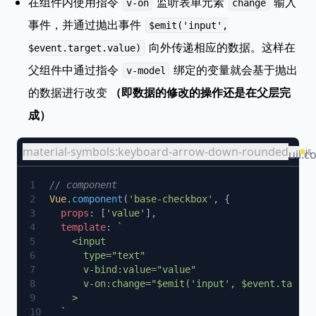
在组件内使用指令
监听表单元素
输入
v-on
change
事件，并通过抛出事件
$emit('input',
向外传递相应的数据。这样在
$event.target.value)
父组件中通过指令
绑定的变量就会基于抛出
v-model
的数据进行改变
（即数据的修改的操作还是在父层完
成）
material-symbols:keyboard-arrow-down-rounded
js
uil:c
Vue
.
component
(
'base-checkbox'
  props
: [
'value'
  template
: 