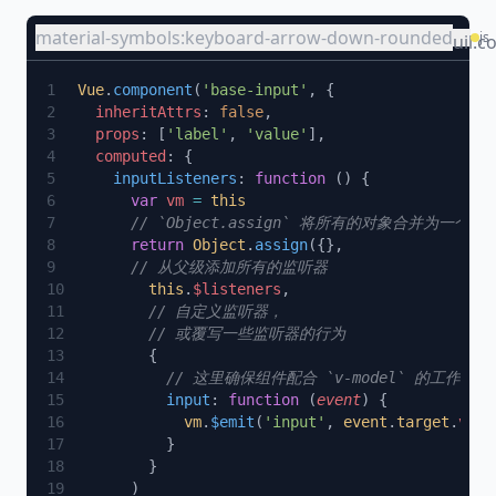
material-symbols:keyboard-arrow-down-rounded
js
uil:c
Vue
.
component
(
'base-input'
  inheritAttrs
: 
false
  props
: [
'label'
, 
'value'
  computed
    inputListeners
: 
function
      var
 vm
 =
      return
 Object
.
assign
        this
.
$listeners
          input
: 
function
 (
event
            vm
.
$emit
(
'input'
, 
event
.
target
.
valu