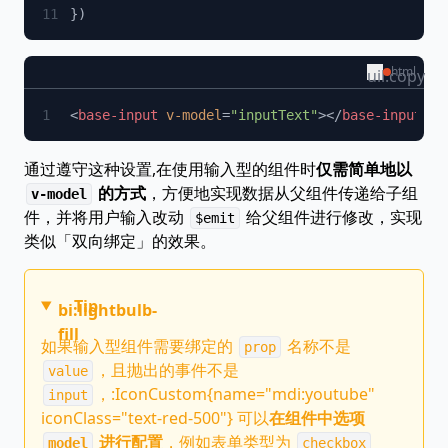
html
uil:copy
<
base-input
 v-model
=
"inputText"
></
base-input
通过遵守这种设置,在使用输入型的组件时
仅需简单地以
的方式
，方便地实现数据从父组件传递给子组
v-model
件，并将用户输入改动
给父组件进行修改，实现
$emit
类似「双向绑定」的效果。
Tip
bi:lightbulb-
fill
如果输入型组件需要绑定的
名称不是
prop
，且抛出的事件不是
value
，:IconCustom{name="mdi:youtube"
input
iconClass="text-red-500"} 可以
在组件中选项
进行配置
，例如表单类型为
model
checkbox