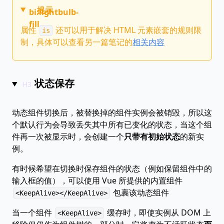
提示
bi:lightbulb-
fill
属性
还可以用于解决 HTML 元素嵌套的规则限
is
制，具体可以查看另一篇笔记的
相关内容
状态保存
动态组件切换后，被替换掉的组件实例会被销毁，所以这
个默认行为会导致丢失其中所有已变化的状态，当这个组
件再一次被显示时，会创建一个
只带有初始状态
的新实
例。
有时候希望在切换时保存组件的状态（例如保留组件中的
输入框的值），可以使用 Vue 所提供的内置组件
包裹该动态组件
<KeepAlive></KeepAlive>
当一个组件
缓存时，即使实例从 DOM 上
<KeepAlive>