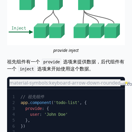
provide inject
祖先组件有一个
选项来提供数据，后代组件有
provide
一个
选项来开始使用这个数据。
inject
material-symbols:keyboard-arrow-down-rounded
js
uil:c
app
.
component
(
'todo-list'
  provide
    user
: 