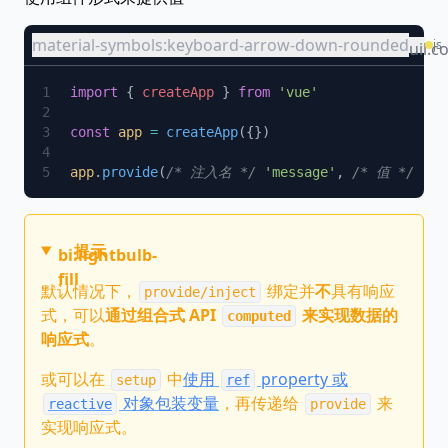
material-symbols:keyboard-arrow-down-rounded
js
uil:c
import
 { 
createApp
 } 
from
const
 app
 =
 createApp
app
.
provide
(
/* 注入名 */
 'message'
, 
/* 值 */
 'he
提示
bi:lightbulb-
fill
默认情况下，
绑定并
不
具有响应
provide/inject
式，可以
通过组合式 API
来实现数据的
computed
响应式
。
或可以在
中
使用
property 或
setup
ref
对象包装变量
，再传递给
来
reactive
provide
实现响应式。