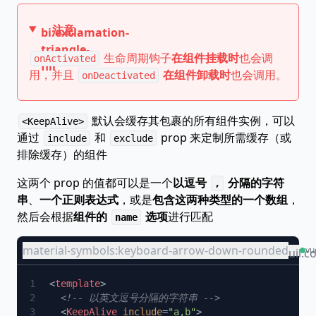
注意
bi:exclamation-
triangle-
生命周期钩子
在组件挂载时
也会调
onActivated
fill
用，并且
在组件卸载时
也会调用。
onDeactivated
默认会缓存其包裹的所有组件实例，可以
<KeepAlive>
通过
和
prop 来定制所需缓存（或
include
exclude
排除缓存）的组件
这两个 prop 的值都可以是一个
以逗号
分隔的字符
,
串
、
一个正则表达式
，或是
包含这两种类型的一个数组
，
然后会根据
组件的
选项
进行匹配
name
material-symbols:keyboard-arrow-down-rounded
vu
uil:c
<
template
  <
KeepAlive
 include
=
"a,b"