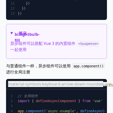
提示
bi:lightbulb-
fill
异步组件可以搭配 Vue 3 的内置组件
<Suspense>
一起使用
与普通组件一样，异步组件可以使用
app.component()
进行全局注册
material-symbols:keyboard-arrow-down-rounded
js
uil:c
import
 { 
defineAsyncComponent
 } 
from
app
.
component
(
'async-example'
, 
defineAsyncCompo