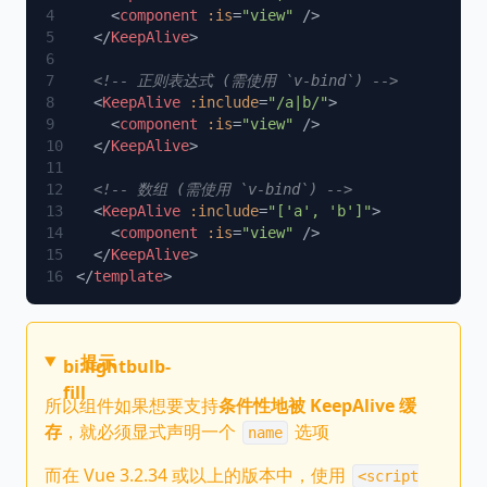
    <
component
 :is
=
"view"
  </
KeepAlive
  <
KeepAlive
 :include
=
"/a|b/"
    <
component
 :is
=
"view"
  </
KeepAlive
  <
KeepAlive
 :include
=
"['a', 'b']"
    <
component
 :is
=
"view"
  </
KeepAlive
</
template
提示
bi:lightbulb-
fill
所以组件如果想要支持
条件性地被 KeepAlive 缓
存
，就必须显式声明一个
选项
name
而在 Vue 3.2.34 或以上的版本中，使用
<script