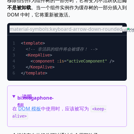
移除但仍作为组件树的一部分时，它将变为不活跃状态
而
不是被卸载
。当一个组件实例作为缓存树的一部分插入到
DOM 中时，它将重新被激活。
material-symbols:keyboard-arrow-down-rounded
vu
uil:c
<
template
  <
KeepAlive
    <
component
 :is
=
"activeComponent"
  </
KeepAlive
</
template
说明
bi:megaphone-
fill
在
DOM 模板
中使用时，应该被写为
<keep-
alive>