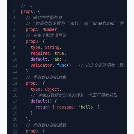
props
  propA
: 
Number
  propB
    type
: 
String
    required
: 
true
    default
: 
'abc'
    validator
: 
func
()   
  propC
    type
: 
Object
    default
      return
 { 
message
: 
'hello'
  propD