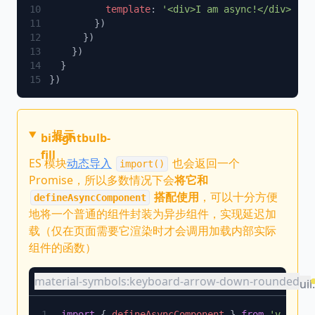
          template
: 
提示
bi:lightbulb-
fill
ES 模块
动态导入
也会返回一个
import()
Promise，所以多数情况下会
将它和
搭配使用
，可以十分方便
defineAsyncComponent
地将一个普通的组件封装为异步组件，实现延迟加
载（仅在页面需要它渲染时才会调用加载内部实际
组件的函数）
material-symbols:keyboard-arrow-down-rounded
uil
import
 { 
defineAsyncComponent
 } 
from