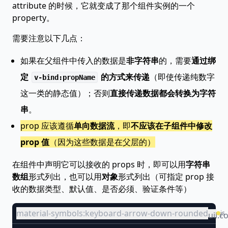
attribute 的时候，它就变成了那个组件实例的一个
property。
需要注意以下几点：
如果在父组件中传入的数据是
非字符串
的，需要
通过绑
定
的方式来传递
（即使传递纯数字
v-bind:propName
这一类的静态值）；否则
直接传递数据都会转换为字符
串
。
prop 应该遵循
单向数据流
，即
不应该在子组件中修改
prop 值
（因为这些数据是在父层的）
在组件中声明它可以接收的 props 时，即可以用
字符串
数组
形式列出，也可以用
对象
形式列出（可指定 prop 接
收的数据类型、默认值、是否必须、验证条件等）
material-symbols:keyboard-arrow-down-rounded
js
uil:c