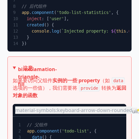
app
.
component
(
'todo-list-statistics'
  inject
: [
'user'
  created
    console
.
log
(
`Injected property: 
${
this
.
user
注意
bi:exclamation-
triangle-
如果要访问父组件
实例的一些 property
（如
data
fill
选项的一些值），我们需要将
转换为
返回
provide
对象的函数
material-symbols:keyboard-arrow-down-rounded
uil
app
.
component
(
'todo-list'
  data