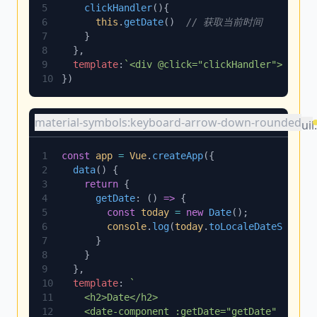
    clickHandler
      this
.
getDate
()  
  template
:
material-symbols:keyboard-arrow-down-rounded
uil
const
 app
 =
 Vue
.
createApp
  data
    return
      getDate
: () 
=>
        const
 today
 =
 new
 Date
        console
.
log
(
today
.
toLocaleDateString
  template
: 