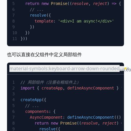
  return
 new
 Promise
((
resolve
, 
reject
) 
=>
    resolve
      template
: 
也可以直接在父组件中定义局部组件
material-symbols:keyboard-arrow-down-rounded
js
uil:c
import
 { 
createApp
, 
defineAsyncComponent
 } 
from
createApp
  components
    AsyncComponent
: 
defineAsyncComponent
(() 
=>
      return
 new
 Promise
((
resolve
, 
reject
) 
=>
        resolve