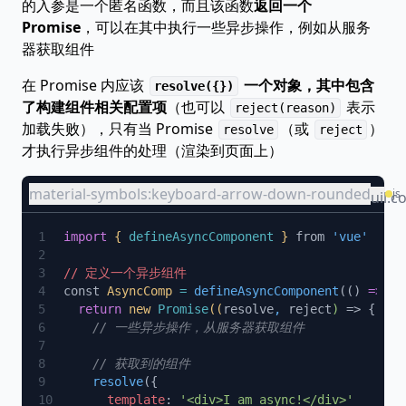
的入参是一个匿名函数，而且该函数
返回一个
Promise
，可以在其中执行一些异步操作，例如从服务
器获取组件
在 Promise 内应该
一个对象，其中包含
resolve({})
了构建组件相关配置项
（也可以
表示
reject(reason)
加载失败），只有当 Promise
（或
）
resolve
reject
才执行异步组件的处理（渲染到页面上）
material-symbols:keyboard-arrow-down-rounded
js
uil:c
import
 { 
defineAsyncComponent
 } 
from
const
 AsyncComp
 =
 defineAsyncComponent
(() 
=>
  return
 new
 Promise
((
resolve
, 
reject
) 
=>
    resolve
      template
: 