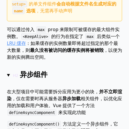
的单文件组件
会自动根据文件名生成对应的
setup>
选项
，无需再手动声明
name
可以通过传入
prop 来限制可被缓存的最大组件实
max
例数。
的行为在指定了
后类似一个
<KeepAlive>
max
LRU 缓存
：如果缓存的实例数量即将超过指定的那个最
大数量，则
最久没有被访问的缓存实例将被销毁
，以便为
新的实例腾出空间。
异步组件
在大型项目中可能需要拆分应用为更小的块，
并不立即渲
染
，仅在需要时再从服务器
异步加载
相关组件，以优化应
用的加载和用户体验。Vue 提供了一个方法
来实现此功能
defineAsyncComponent
方法定义一个异步组件，它
defineAsyncComponent()