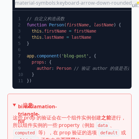
material-symbols:keyboard-arrow-down-rounded
uil
function
 Person
(
firstName
, 
lastName
  this
.
firstName
 =
  this
.
lastName
 =
app
.
component
(
'blog-post'
  props
    author
: 
Person
注意
bi:exclamation-
triangle-
这些 prop 的验证会在一个组件实例创建
之前
进行，
fill
所以组件实例的一些 property（例如
、
data
等），在 prop 验证的选项
或
computed
default