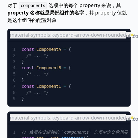
对于
选项中的每个 property 来说，其
components
property 名称就是局部组件的名字
，其 property 值就
是这个组件的配置对象
material-symbols:keyboard-arrow-down-rounded
js
uil:c
const
 ComponentA
 =
const
 ComponentB
 =
const
 ComponentC
 =
material-symbols:keyboard-arrow-down-rounded
js
uil:c