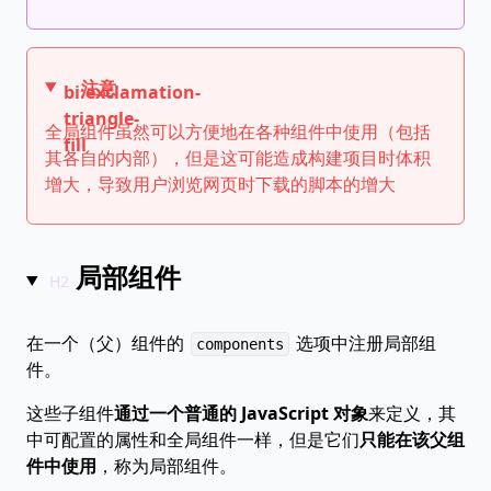
注意
bi:exclamation-
triangle-
全局组件虽然可以方便地在各种组件中使用（包括
fill
其各自的内部），但是这可能造成构建项目时体积
增大，导致用户浏览网页时下载的脚本的增大
局部组件
在一个（父）组件的
选项中注册局部组
components
件。
这些子组件
通过一个普通的 JavaScript 对象
来定义，其
中可配置的属性和全局组件一样，但是它们
只能在该父组
件中使用
，称为局部组件。