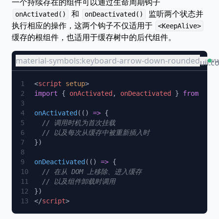
一个持续存在的组件可以通过生命周期钩子
和
监听两个状态并
onActivated()
onDeactivated()
执行相应的操作，这两个钩子不仅适用于
<KeepAlive>
缓存的根组件，也适用于缓存树中的后代组件。
material-symbols:keyboard-arrow-down-rounded
vu
uil:c
<
script
 setup
import
 { 
onActivated
, 
onDeactivated
 } 
from
onActivated
(() 
=>
onDeactivated
(() 
=>
</
script