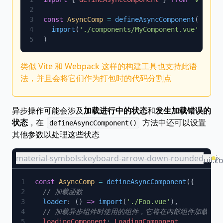
const
 AsyncComp
 =
 defineAsyncComponent
(() 
  import
(
'./components/MyComponent.vue'
类似 Vite 和 Webpack 这样的构建工具也支持此语
法，并且会将它们作为打包时的代码分割点
异步操作可能会涉及
加载进行中的状态
和
发生加载错误的
状态
，在
方法中还可以设置
defineAsyncComponent()
其他参数以处理这些状态
material-symbols:keyboard-arrow-down-rounded
js
uil:c
const
 AsyncComp
 =
 defineAsyncComponent
  loader
: () 
=>
 import
(
'./Foo.vue'
  loadingComponent
: 
LoadingComponent