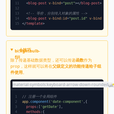
  <
blog-post
 v-bind
=
"post"
></
blog-post
  <
blog-post
 v-bind:id
=
"post.id"
 v-bind:title
</
template
小技巧
bi:lightbulb-
fill
除了传递基础数据类型，还可以传递
函数
作为
prop，这样就可以将在
父级定义的功能传递给子组
件使用
。
material-symbols:keyboard-arrow-down-rounded
uil
app
.
component
(
'date-component'
  props
:[
'getDate'
  methods