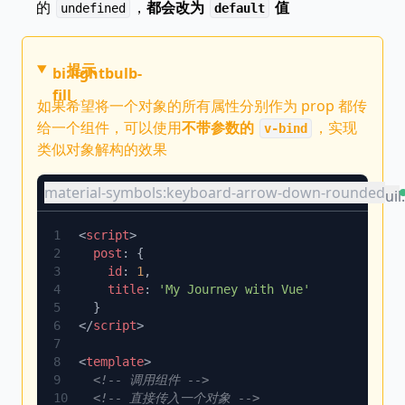
的
，
都会改为
值
undefined
default
提示
bi:lightbulb-
fill
如果希望将一个对象的所有属性分别作为 prop 都传
给一个组件，可以使用
不带参数的
，实现
v-bind
类似对象解构的效果
material-symbols:keyboard-arrow-down-rounded
uil
<
script
  post
    id
: 
1
    title
: 
</
script
<
template