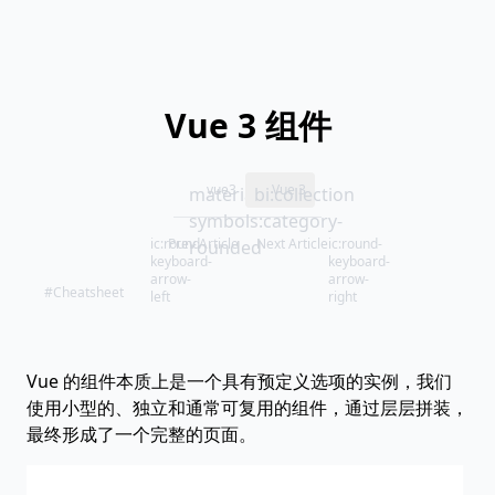
Vue 3 组件
vue3
Vue 3
material-
bi:collection
symbols:category-
ic:round-
Prev Article
Next Article
ic:round-
rounded
keyboard-
keyboard-
arrow-
arrow-
#Cheatsheet
left
right
Vue 的组件本质上是一个具有预定义选项的实例，我们
使用小型的、独立和通常可复用的组件，通过层层拼装，
最终形成了一个完整的页面。