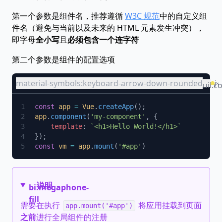
第一个参数是组件名，推荐遵循
W3C 规范
中的自定义组
件名（避免与当前以及未来的 HTML 元素发生冲突），
即字母
全小写
且
必须包含一个连字符
第二个参数是组件的配置选项
material-symbols:keyboard-arrow-down-rounded
js
uil:c
const
 app
 =
 Vue
.
createApp
app
.
component
(
'my-component'
    template
: 
const
 vm
 =
 app
.
mount
(
'#app'
说明
bi:megaphone-
fill
需要在执行
将应用挂载到页面
app.mount('#app')
之前
进行全局组件的注册