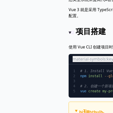
Vue 3 就是采用 Typ
配置。
项目搭建
使用 Vue CLI 创建项
material-symbols:k
npm
 install
 --gl
vue
 create
Tip
bi:lightbulb-