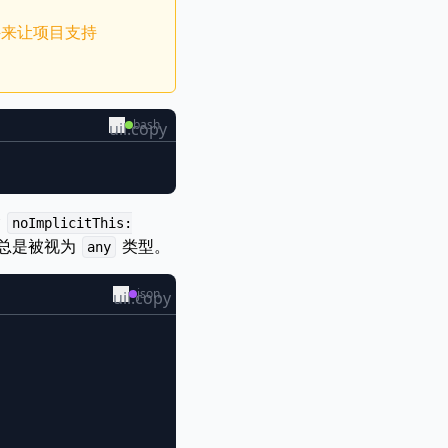
 插件来让项目支持
bash
uil:copy
含
noImplicitThis:
总是被视为
类型。
any
json
uil:copy