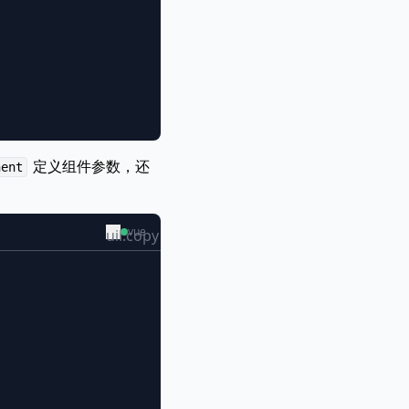
定义组件参数，还
nent
vue
uil:copy