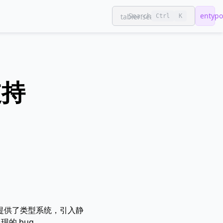
Search
entypo:
tabler:search
Ctrl
K
支持
上，通过提供了类型系统，引入静
现的 bug。