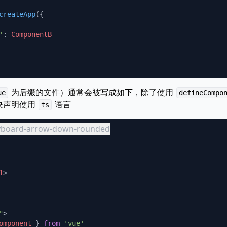
createApp
'
: 
为后缀的文件）通常会被写成如下，除了使用
ue
defineCompo
块声明使用
语言
ts
eyboard-arrow-down-rounded
1
"
omponent
 } 
from