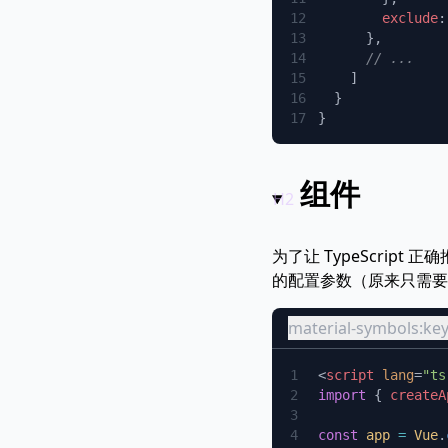
        exclude
:
组件
为了让 TypeScript 
的配置参数（原来只需要
material-symbols:k
<
script
 lang
=
"ts
import
 { 
createA
const
 app
 =
 Vue
.