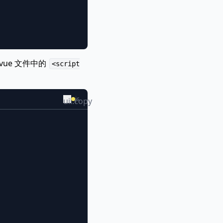
vue 文件中的
<script
js
uil:copy