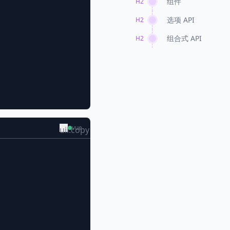
组件
H2
选项 API
H2
组合式 API
H2
vue
uil:copy