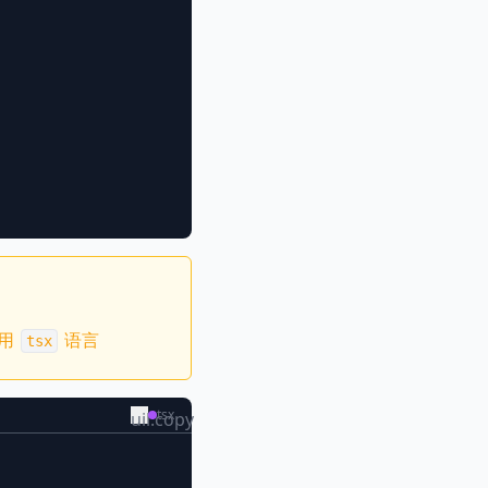
用
语言
tsx
tsx
uil:copy