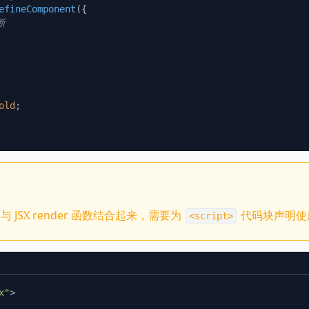
efineComponent
old
t 与 JSX render 函数结合起来，需要为
代码块声明使
<script>
x"