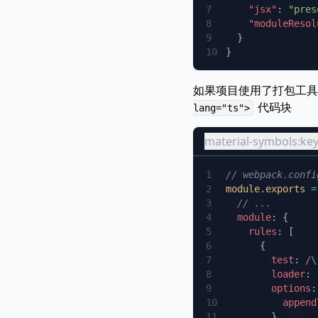
    "jsx"
: 
"pres
    "moduleResol
如果项目使用了打包工具 We
代码块
lang="ts">
material-symbols:k
module
.
exports
 =
  module
    rules
        test
:
 /
\
        loader
: 
        options
          append