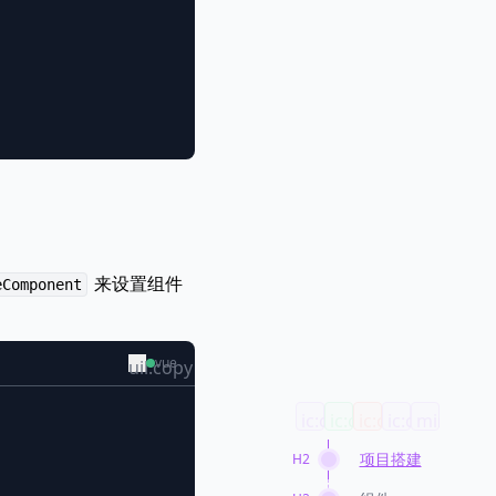
来设置组件
eComponent
vue
uil:copy
ic:outline-
ic:outline-
ic:outline-
ic:outline-
mingcute
link
unfold-
unfold-
account-
line
项目搭建
H2
more
less
tree