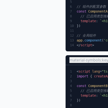
const
 ComponentA
  template
: 
app
.
component
(
'c
</
script
material-symbols:k
<
script
 lang
=
"ts
import
 { 
createA
const
 ComponentB
  template
: 