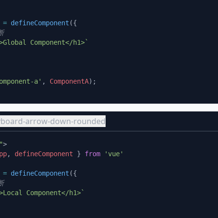
 =
 defineComponent
omponent-a'
, 
ComponentA
eyboard-arrow-down-rounded
"
pp
, 
defineComponent
 } 
from
 =
 defineComponent