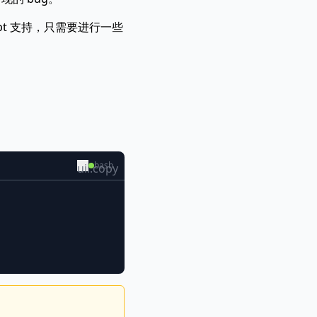
ript 支持，只需要进行一些
」
bash
uil:copy