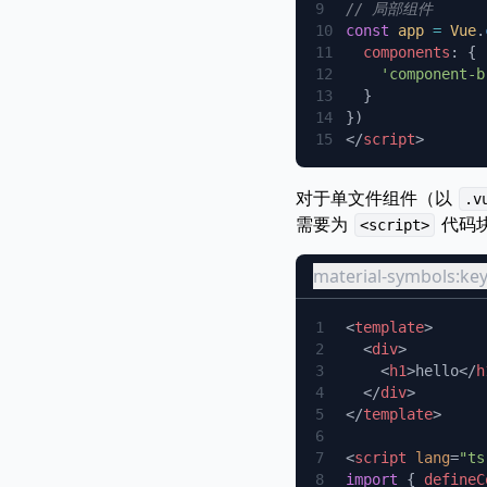
const
 app
 =
 Vue
.
  components
    'component-b
</
script
对于单文件组件（以
.v
需要为
代码
<script>
material-symbols:k
<
template
  <
div
    <
h1
>hello</
h
  </
div
</
template
<
script
 lang
=
"ts
import
 { 
defineC