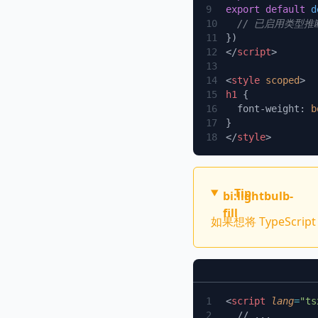
export
 default
 d
</
script
<
style
 scoped
h1
  font-weight: 
b
</
style
Tip
bi:lightbulb-
fill
如果想将 TypeScrip
<
script
 lang
=
"ts