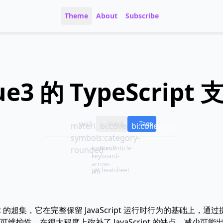
Theme
About
Subscribe
ue3 的 TypeScript 
vue3
Vue 3
Tags
material-
bi:collection
bi:collection
symbols:category-
ic:round-
Prev Article
rounded
keyboard-
arrow-
#Cheatsheet
left
vaScript 的超集，它在完整保留 JavaScript 运行时行为的基础
护性，在很大程度上弥补了 JavaScript 的缺点，减少可能出