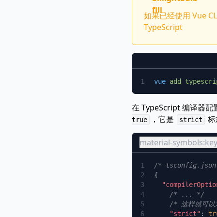
fill
如果已经使用 Vue CL
TypeScript
vue
 add
在 TypeScript 编译器
，它是
标
true
strict
material-symbols:k
  "compilerOptio
    "strict"
: 
tr