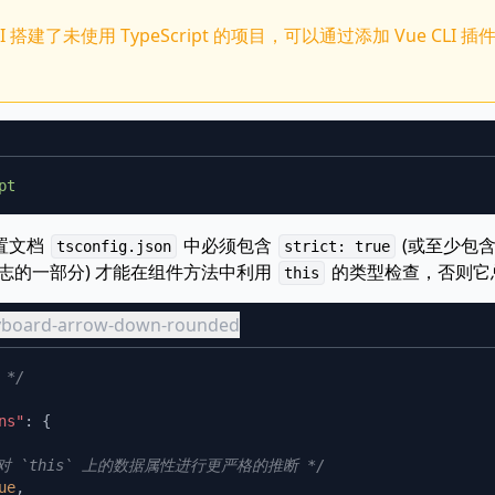
I 搭建了未使用 TypeScript 的项目，可以通过添加 Vue CLI
配置文档
中必须包含
(或至少包
tsconfig.json
strict: true
志的一部分) 才能在组件方法中利用
的类型检查，否则它
this
eyboard-arrow-down-rounded
ns"
ue