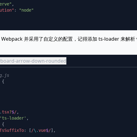
erve"
ution"
: 
bpack 并采用了自定义的配置，记得添加 ts-loader 来解析 
eyboard-arrow-down-rounded
.
tsx
?
$
/
'ts-loader'
TsSuffixTo
: [
/
\.
vue
$
/