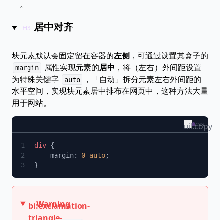
。
居中对齐
块元素默认会固定留在容器的
左侧
，可通过设置其盒子的
属性实现元素的
居中
，将（左右）外间距设置
margin
为特殊关键字
，「自动」拆分元素左右外间距的
auto
水平空间，实现块元素居中排布在网页中，这种方法大量
用于网站。
css
uil:copy
div
    margin: 
0
 auto
Warning
bi:exclamation-
triangle-