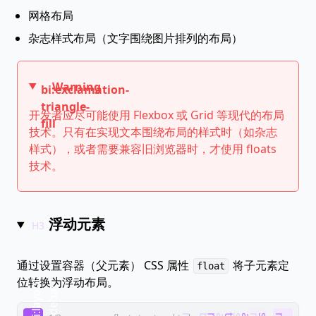
网格布局
杂志样式布局（文字围绕图片排列的布局）
Warning
bi:exclamation-
triangle-
开发者应尽可能使用 Flexbox 或 Grid 等现代的布局
fill
技术。只有在实现文本围绕布局的样式时（如杂志
样式），或者需要兼容旧浏览器时，才使用 floats
技术。
浮动元素
通过设置容器（父元素） CSS 属性
将子元素定
float
位转换为浮动布局。
b
i
:
l
a
y
o
t
-
s
i
d
e
b
a
u
r