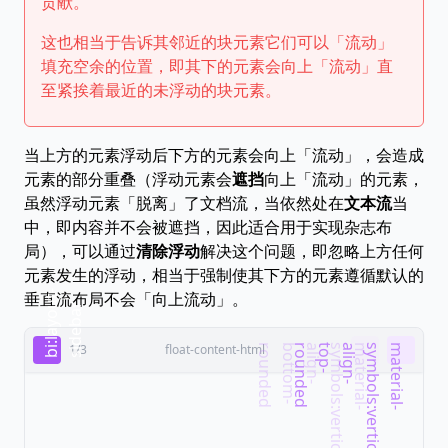
贡献。
这也相当于告诉其邻近的块元素它们可以「流动」
填充空余的位置，即其下的元素会向上「流动」直
至紧挨着最近的未浮动的块元素。
当上方的元素浮动后下方的元素会向上「流动」，会造成
元素的部分重叠（浮动元素会
遮挡
向上「流动」的元素，
虽然浮动元素「脱离」了文档流，当依然处在
文本流
当
中，即内容并不会被遮挡，因此适合用于实现杂志布
局），可以通过
清除浮动
解决这个问题，即忽略上方任何
元素发生的浮动，相当于强制使其下方的元素遵循默认的
垂直流布局不会「向上流动」。
b
i
:
l
a
y
o
t
-
s
i
d
e
b
a
u
r
1/3
float-content-html
d
d
m
a
t
e
r
i
a
l
-
s
y
m
b
o
l
s
:
v
e
r
t
i
c
a
l
-
a
l
i
g
n
-
b
o
t
t
o
m
-
r
o
u
n
d
e
m
a
t
e
r
i
a
l
-
s
y
m
b
o
l
s
:
v
e
r
t
i
c
a
l
-
a
l
i
g
n
-
t
o
p
-
r
o
u
n
d
e