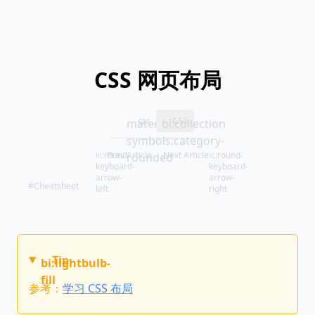
CSS 网页布局
css
CSS
material-
bi:collection
symbols:category-
ic:round-
Prev Article
Next Article
ic:round-
rounded
keyboard-
keyboard-
arrow-
arrow-
#Cheatsheet
left
right
Tip
bi:lightbulb-
fill
参考：
学习 CSS 布局