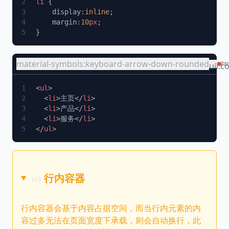
li
    display:
inline
    margin:
10
px
material-symbols:keyboard-arrow-down-rounded
ht
uil:c
<
ul
  <
li
>主页</
li
  <
li
>产品</
li
  <
li
>服务</
li
</
ul
行内容器
行内容器会基于内容占据空间，而当行内元素的内
容过多无法在页面宽度下承载，则会自动换行，此