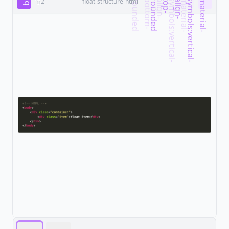
1/2
float-structure-html
d
d
m
a
t
e
r
i
a
l
-
s
y
m
b
o
l
s
:
v
e
r
t
i
c
a
l
-
a
l
i
g
n
-
b
o
t
t
o
m
-
r
o
u
n
d
e
m
a
t
e
r
i
a
l
-
s
y
m
b
o
l
s
:
v
e
r
t
i
c
a
l
-
a
l
i
g
n
-
t
o
p
-
r
o
u
n
d
e