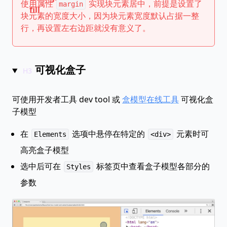
使用属性
实现块元素居中，前提是设置了
margin
fill
块元素的宽度大小，因为块元素宽度默认占据一整
行，再设置左右边距就没有意义了。
可视化盒子
可使用开发者工具 dev tool 或
盒模型在线工具
可视化盒
子模型
在
选项中悬停在特定的
元素时可
Elements
<div>
高亮盒子模型
选中后可在
标签页中查看盒子模型各部分的
Styles
参数