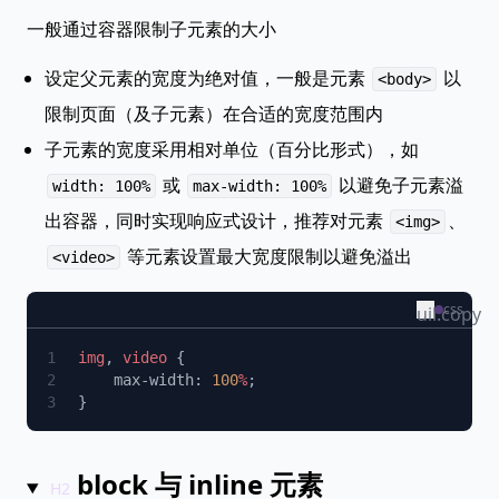
一般通过容器限制子元素的大小
设定父元素的宽度为绝对值，一般是元素
以
<body>
限制页面（及子元素）在合适的宽度范围内
子元素的宽度采用相对单位（百分比形式），如
或
以避免子元素溢
width: 100%
max-width: 100%
出容器，同时实现响应式设计，推荐对元素
、
<img>
等元素设置最大宽度限制以避免溢出
<video>
css
uil:copy
img
,
 video
    max-width: 
100
%
block 与 inline 元素