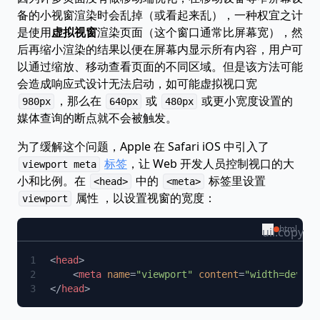
备的小视窗渲染时会乱掉（或看起来乱），一种权宜之计
是使用
虚拟视窗
渲染页面（这个窗口通常比屏幕宽），然
后再缩小渲染的结果以便在屏幕内显示所有内容，用户可
以通过缩放、移动查看页面的不同区域。但是该方法可能
会造成响应式设计无法启动，如可能虚拟视口宽
，那么在
或
或更小宽度设置的
980px
640px
480px
媒体查询的断点就不会被触发。
为了缓解这个问题，Apple 在 Safari iOS 中引入了
标签
，让 Web 开发人员控制视口的大
viewport meta
小和比例。在
中的
标签里设置
<head>
<meta>
属性 ，以设置视窗的宽度：
viewport
html
uil:copy
<
head
    <
meta
 name
=
"viewport"
 content
=
"width=device
</
head