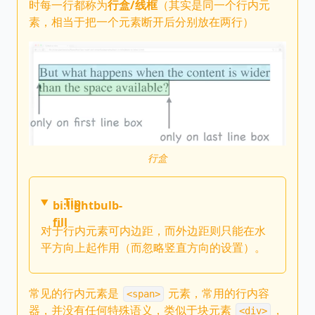
时每一行都称为
行盒/线框
（其实是同一个行内元
素，相当于把一个元素断开后分别放在两行）
行盒
Tip
bi:lightbulb-
fill
对于行内元素可内边距，而外边距则只能在水
平方向上起作用（而忽略竖直方向的设置）。
常见的行内元素是
元素，常用的行内容
<span>
器，并没有任何特殊语义，类似于块元素
，
<div>