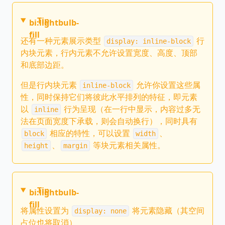
Tip
bi:lightbulb-
fill
还有一种元素展示类型
行
display: inline-block
内块元素，行内元素不允许设置宽度、高度、顶部
和底部边距。
但是行内块元素
允许你设置这些属
inline-block
性，同时保持它们将彼此水平排列的特征，即元素
以
行为呈现（在一行中显示，内容过多无
inline
法在页面宽度下承载，则会自动换行），同时具有
相应的特性，可以设置
、
block
width
、
等块元素相关属性。
height
margin
Tip
bi:lightbulb-
fill
将属性设置为
将元素隐藏（其空间
display: none
占位也将取消）