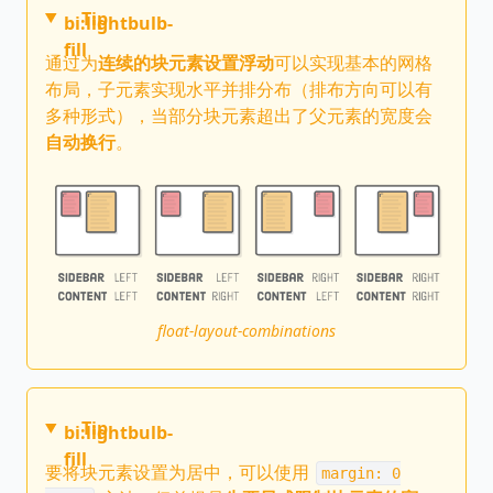
Tip
bi:lightbulb-
fill
通过为
连续的块元素设置浮动
可以实现基本的网格
布局，子元素实现水平并排分布（排布方向可以有
多种形式），当部分块元素超出了父元素的宽度会
自动换行
。
float-layout-combinations
Tip
bi:lightbulb-
fill
要将块元素设置为居中，可以使用
margin: 0