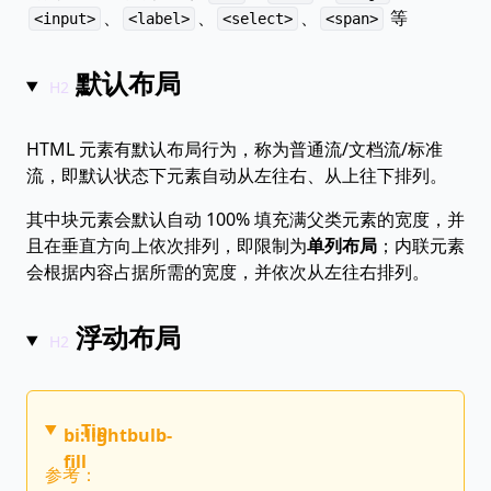
、
、
、
等
<input>
<label>
<select>
<span>
默认布局
HTML 元素有默认布局行为，称为普通流/文档流/标准
流，即默认状态下元素自动从左往右、从上往下排列。
其中块元素会默认自动 100% 填充满父类元素的宽度，并
且在垂直方向上依次排列，即限制为
单列布局
；内联元素
会根据内容占据所需的宽度，并依次从左往右排列。
浮动布局
Tip
bi:lightbulb-
fill
参考：