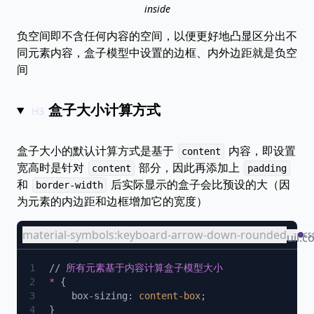
inside
负空间即不含任何内容的空间，以便更好地凸显区分出不
同元素内容，盒子模型中设置的边框、内外边距就是负空
间
盒子大小计算方式
盒子大小的默认计算方式是基于
内容，即设置
content
宽高时是针对
部分，因此再添加上
content
padding
和
后实际显示的盒子会比预设的大（因
border-width
为元素的内边距和边框增加它的宽度）
material-symbols:keyboard-arrow-down-rounded
cs
uil:c
// 
*
    box-sizing: 
content-box