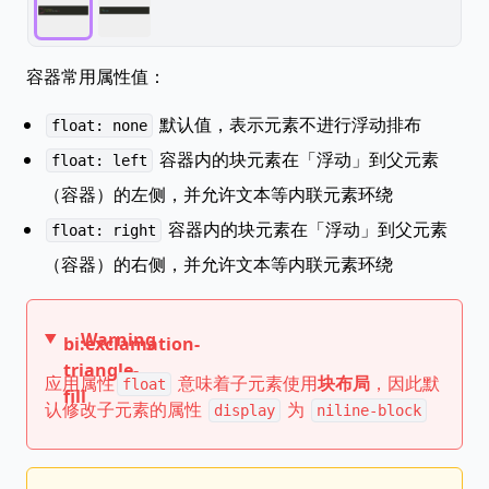
容器常用属性值：
默认值，表示元素不进行浮动排布
float: none
容器内的块元素在「浮动」到父元素
float: left
（容器）的左侧，并允许文本等内联元素环绕
容器内的块元素在「浮动」到父元素
float: right
（容器）的右侧，并允许文本等内联元素环绕
Warning
bi:exclamation-
triangle-
应用属性
意味着子元素使用
块布局
，因此默
float
fill
认修改子元素的属性
为
display
niline-block