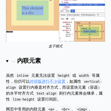
盒子模式
内联元素
虽然
元素无法设置
或
等属
inline
height
width
性，但仍可以
对排版进行不少设置
，如属性
vertical-
设置行内垂直对齐方式，而设置块元素（容器）
align
的水平对齐方式
则行内元素将会继承，属
text-align
性
设置行间距。
line-height
网页中常用的内联元素
、
、
、
<a>
<br>
<img>