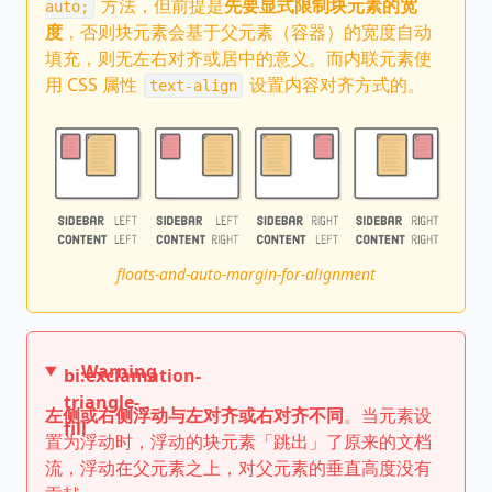
方法，但前提是
先要显式限制块元素的宽
auto;
度
，否则块元素会基于父元素（容器）的宽度自动
填充，则无左右对齐或居中的意义。而内联元素使
用 CSS 属性
设置内容对齐方式的。
text-align
floats-and-auto-margin-for-alignment
Warning
bi:exclamation-
triangle-
左侧或右侧浮动与左对齐或右对齐不同
。当元素设
fill
置为浮动时，浮动的块元素「跳出」了原来的文档
流，浮动在父元素之上，对父元素的垂直高度没有