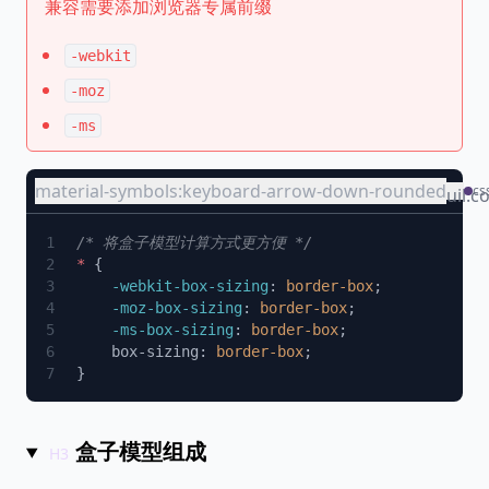
兼容需要添加浏览器专属前缀
-webkit
-moz
-ms
material-symbols:keyboard-arrow-down-rounded
cs
uil:c
*
    -webkit-box-sizing
: 
border-box
    -moz-box-sizing
: 
border-box
    -ms-box-sizing
: 
border-box
    box-sizing: 
border-box
盒子模型组成