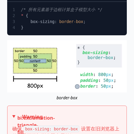
*
    box-sizing: 
border-box
border-box
Warning
bi:exclamation-
triangle-
确保
设置在旧浏览器上
box-sizing: border-box
fill